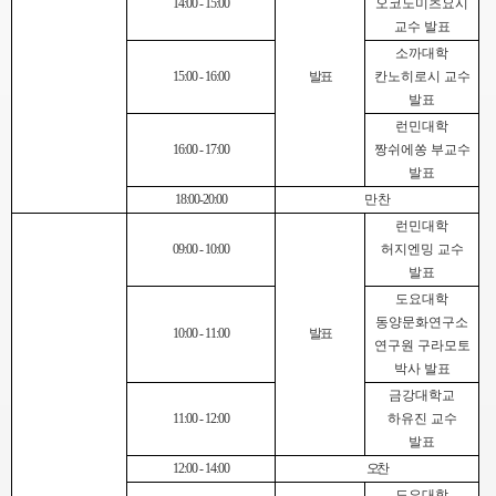
14:00 - 15:00
오코노미츠요시
교수 발표
소까대학
15:00 - 16:00
발표
칸노히로시 교수
발표
런민대학
16:00 - 17:00
짱쉬에쏭 부교수
발표
18:00-20:00
만찬
런민대학
09:00 - 10:00
허지엔밍 교수
발표
도요대학
동양문화연구소
10:00 - 11:00
발표
연구원 구라모토
박사 발표
금강대학교
11:00 - 12:00
하유진 교수
발표
12:00 - 14:00
오찬
도요대학