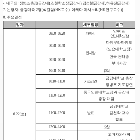
-.
내국인
:
정병조 총장
(
금강대
),
김천학 소장
(
금강대
),
김성철
(
금강대
),
하유진
(
금강대
)
7.
논평자
:
금강대측
2
명
[
석길암
(HK
교수
),
이케다 마사노리
(HK
연구교수
)]
8.
주요일정
일자
세부일정
비고
양후이린
09:00 - 09:20
개막식
(
인민대학교장
)
다케무라마키오
09:20 - 09:40
(
도요대학교장
)
인사말
한국 천태종
09:20 - 09:40
부이사장
10:00 - 10:10
휴식
금강대학교 총장
10:10 - 11:00
기조강연
정병조 기조강연
중국인민대학교장과 금강대
11:00 - 12:00
총장 대담
금강대학교
11:00 - 12:00
발표
김천학 교수
6.22(
토
)
발표
12:00 - 14:00
오찬
고마자와대학