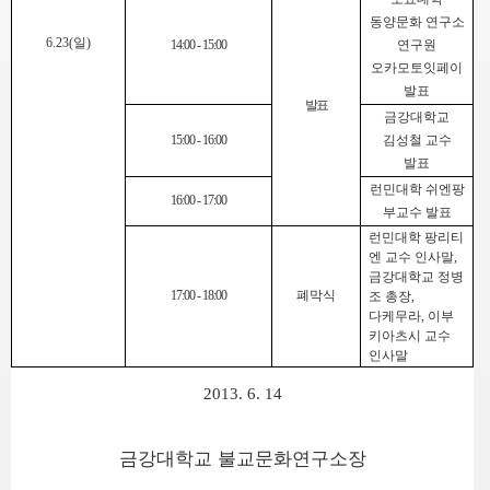
동양문화 연구소
6.23(
일
)
14:00 - 15:00
연구원
오카모토잇페이
발표
발표
금강대학교
15:00 - 16:00
김성철 교수
발표
런민대학 쉬엔팡
16:00 - 17:00
부교수 발표
런민대학 팡리티
엔 교수 인사말
,
금강대학교 정병
17:00 - 18:00
폐막식
조 총장
,
다케무라
,
이부
키아츠시 교수
인사말
2013. 6. 14
금강대학교 불교문화연구소장