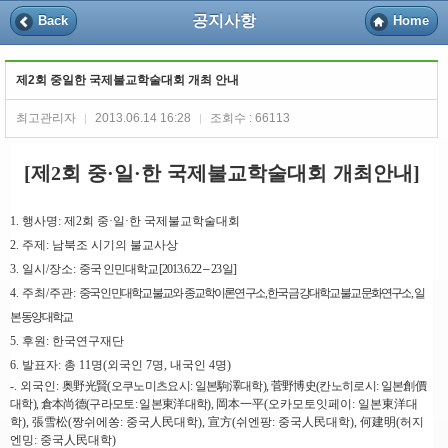
공지사항
Back
Home
제2회 중일한 국제불교학술대회 개최 안내
최고관리자
2013.06.14 16:28
조회수 : 66113
|
|
[
제
2
회 중
·
일
·
한 국제불교학술대회
개최안내
]
1.
행사명
:
제
2
회 중
·
일
·
한 국제불교학술대회
2.
주제
:
남북조 시기의 불교사상
3.
일시
/
장소
:
중국 인민대학교
[2013.6.22
–
23
일
]
4.
주최
/
주관
:
중국 인민대학교 불교와 종교학이론연구소
,
한국 금강대학교 불교문화연구소
,
일
본 동양대학교
5.
후원
:
한국연구재단
6.
발표자
:
총
11
명
(
외국인
7
명
,
내국인
4
명
)
-.
외국인
:
奥野光賢
(
오쿠노미츠요시
:
일본
駒澤
대학
),
菅野博史
(
칸노히로시
:
일본
創價
대학
),
倉本尚德
(
구라모토
:
일본
東洋
대학
)
,
岡本一平
(
오카모토잇페이
:
일본
東洋
대
학
),
張雪松
(
짱쉬에쏭
:
중국
人民
대학
),
宣方
(
쉬엔팡
:
중국
人民
대학
),
何建明
(
허지
엔밍
:
중국
人民
대학
)