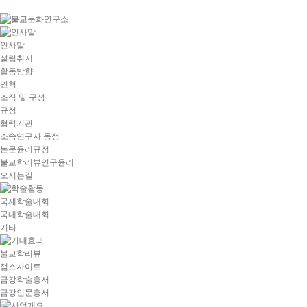
goto
Local
Navigation
goto
인사말
Service
설립취지
goto
활동방향
copyright
연혁
조직 및 구성
규정
협력기관
소속연구자 동정
논문윤리규정
불교학리뷰연구윤리
오시는길
국제학술대회
국내학술대회
기타
불교학리뷰
잼스사이트
금강학술총서
금강인문총서