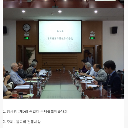
1.
행사명
:
제
5
회 중일한 국제불교학술대회
2.
주제
:
불교와 전통사상