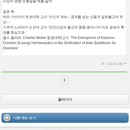
사상의 영향
-
오행설을 예를 들어
’
일본 측
하라 가쓰아키
릿쿄대학
교수
‘
이신의
계보
―
경계를 넘는 신들과 일본불교의 위
상
―
’
기쿠치 노리타카 도요
대 교
수
‘
민간신앙과 불교의 융합
-
동아시아 마조
숭배의 확
대를 중심으로
-’
챨스 뮐러
(A. Charles Muller
동경대학
)
교수
‘The Emergence of Essence-
Function (ti-yong)
Hermeneutics in the Sinification of Indic Buddhism: An
Overview’
IP : 223.62.190.***
1
돌아가기
다른 메뉴 보기