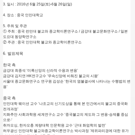
3.
일시
: 2016
년
6
월
25
일
(
토
)-6
월
26
일
(
일
)
4.
장소
:
중국 인민대학교
5.
주최 및 주관
①
주최
:
중국 런민대 불교와 종교학이론연구소
/
금강대 불교문화연구소
/
일본
도요대 동양학연구소
②
주관
:
중국 인민대학 불교와 종교학이론연구소
6.
발표제목
한국 측
금강대 최종석
‘
미륵신앙의 신라적 수용과 변용
’
금강대 김지연
HK
연구교수
‘
무속신앙에 비춰진 불교의 시왕
’
서울대 종교문화연구소 연구원 김성순
‘
한국의 염불결사에 나타나는 수행법의 변
용
’
중국 측
인민대학 웨이션 교수
‘
나조교
의 신기도상
을 통해 본 민간에서의 불교의 중국화
전개과정
’
지화추안
사회과학원 세계연구소
교수
‘
중국불교의 제도와 그 변용
-승제
를 중심
으로
-'
취까오싱,
한자오충
계량대학 인문학원
교수
‘
근대 화엄학의 발전
’
허우광신
인민대학 불교와종교학이론연구소 박사과정
‘
제위파리경
에 대한 유가