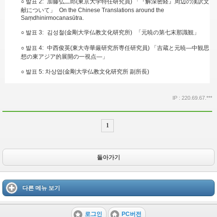
○ 발표 2: 加藤弘二郎(東京大学特任研究員) 「『解深密経』周辺の漢訳文
献について」 On the Chinese Translations around the
Saṃdhinirmocanasūtra.
○ 발표 3: 김성철(金剛大学仏教文化研究所) 「元暁の第七末那識観」
○ 발표 4: 中西俊英(東大寺華厳研究所専任研究員) 「吉蔵と元暁―中観思
想の東アジア的展開の一視点―」
○ 발표 5: 차상엽(金剛大学仏教文化研究所 副所長)
IP : 220.69.67.***
1
돌아가기
다른 메뉴 보기
로그인
PC버전