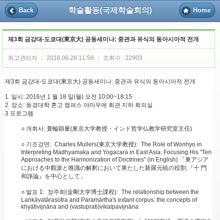
학술활동(국제학술회의)
Back
Home
제3회 금강대-도쿄대(東京大) 공동세미나: 중관과 유식의 동아시아적 전개
최고관리자
2016.06.28 11:58
조회수 : 32903
|
|
제3회 금강대-도쿄대(東京大) 공동세미나: 중관과 유식의 동아시아적 전개
1. 일시: 2016년 1 월 18 일(월) 오전 10:00~18:15
2. 장소: 동경대학 혼고 캠퍼스 야마우에 회관 지하 회의실
3 프로그램
○ 개회사: 蓑輪顕量(東京大学教授・インド哲学仏教学研究室主任)
○ 기조강연: Charles Mullers(東京大学教授): The Role of Wonhyo in
Interpreting Madhyamaka and Yogacara in East Asia: Focusing His "Ten
Approaches to the Harmonization of Doctrines" (in English) 「東アジア
における中觀派と唯識の解釈において果たした新羅元暁の役割:『十 門
和諍論』を中心として」
○ 발표 1: 정주희(金剛大学博士課程): The relationship between the
Laṅkāvatārasūtra and Paramārtha's extant corpus: the concepts of
khyātivijnāna and (vastuprati)vikalpavijnāna