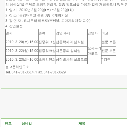
의 심식설"을 주제로 초청강연회 및 집중 워크샵을 다음과 같이 개최하오니 많은 
1. 일 시 :
2010년 3월 20일(토) ~ 3월 23일(화)
2. 장 소 :
금강대학교 본관 3층 국제회의실
3. 강 연 자 :
요시무라 마코토(吉村誠, 고마자와대학 교수)
4. 강연일정
일시
종류
강연 주제
강연자
비고
2010. 3. 20(토) 15:00
집중워크샵
섭론학파의 심식설
전문 토론
요시무라
2010. 3. 22(월) 15:00
집중워크샵
지론종의 심식설
전문 토론
마코토
2010. 3. 23(화) 16:00
초청강연회
삼장법사의 실크로드
* 강연
불교문화연구소
Tel. 041-731-3614 / Fax. 041-731-3629
번호
섬네일
제목