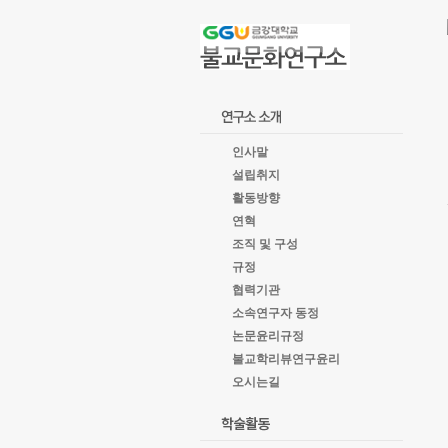
goto
Local
Navigation
goto
Service
goto
copyright
인사말
설립취지
활동방향
연혁
조직 및 구성
규정
협력기관
소속연구자 동정
논문윤리규정
불교학리뷰연구윤리
오시는길