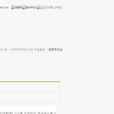
K)사업 > 인문한국(HK)사업 학술활동 >
집중워크샵
(吉村誠) 교수를 초청하여 "중국유식불교