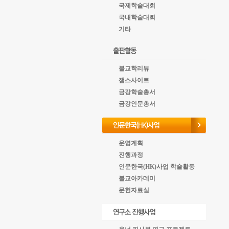
국제학술대회
국내학술대회
기타
불교학리뷰
잼스사이트
금강학술총서
금강인문총서
운영계획
진행과정
인문한국(HK)사업 학술활동
불교아카데미
문헌자료실