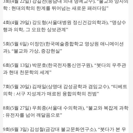
3
회
(4
월
22
일
)
강길전
(
충남대 의대 명예교수
), “
불교와 양자의
학
:
현대의학의 한계를 뛰어넘는 새로운 패러다임
”
4
회
(4
월
29
일
)
강도형
(
서울대병원 정신건강의학과
), “
명상수
행과 의학
,
그 오묘한 상보관계
”
5
회
(5
월
6
일
)
이정민
(
한국예술종합학교 영상원 애니메이션
과
), “
불교와 가상
,
증강현실
”
6
회
(5
월
13
일
)
박문호
(
한국전자통신연구원
), “
붓다의 우주관
과 현대 천문학의 세계
”
7
회
(5
월
20
일
)
김재일
(
상명대 감성공학과 겸임교수
), “
티베트
의학
:
서구 지성계가 매료된 융합의학의 전범
”
8
회
(5
월
27
일
)
우희종
(
서울대 수의학과
), “
불교와 복잡계 과학
:
유전자를 넘어 깨달음으로
”
9
회
(6
월
3
일
)
김성철
(
금강대 불교문화연구소
), “
붓다가 본 우