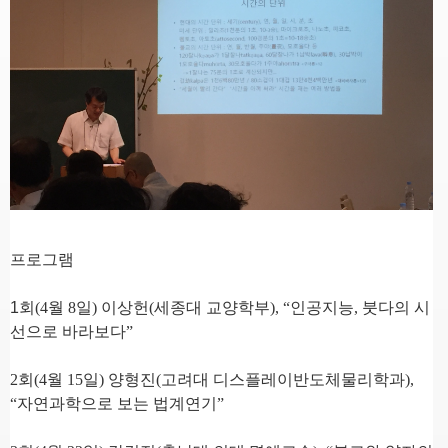
프로그램
1
회
(4
월
8
일
)
이상헌
(
세종대 교양학부
), “
인공지능
,
붓다의 시
선으로 바라보다
”
2
회
(4
월
15
일
)
양형진
(
고려대 디스플레이반도체물리학과
),
“
자연과학으로 보는 법계연기
”