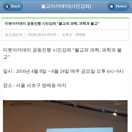
불교아카데미(시민강좌)
Back
Home
미붓아카데미 공동진행 시민강좌 “불교와 과학, 과학과 불교”
최고관리자
2016.08.04 09:55
조회수 : 39400
|
|
미붓아카데미 공동진행 시민강좌
“
불교와 과학
,
과학과 불
교
”
일시
: 2016
년
4
월
8
일
~ 6
월
24
일 매주 금요일 오후
6
시
~9
시
장소
:
서울 서초구 방배동 마지