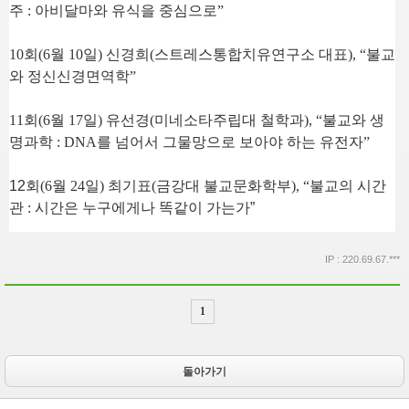
주
:
아비달마와 유식을 중심으로
”
10
회
(6
월
10
일
)
신경희
(
스트레스통합치유연구소 대표
), “
불교
와 정신신경면역학
”
11
회
(6
월
17
일
)
유선경
(
미네소타주립대 철학과
), “
불교와 생
명과학
: DNA
를 넘어서 그물망으로 보아야 하는 유전자
”
12
회
(6
월
24
일
)
최기표
(
금강대 불교문화학부
), “
불교의 시간
관
:
시간은 누구에게나 똑같이 가는가
”
IP : 220.69.67.***
1
돌아가기