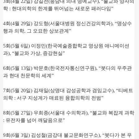
3
회
(4
월
22
일
)
강길전
(
충남대 의대 명예교수
), “
불교와 양자의
학
:
현대의학의 한계를 뛰어넘는 새로운 패러다임
”
4
회
(4
월
29
일
)
강도형
(
서울대병원 정신건강의학과
), “
명상수
행과 의학
,
그 오묘한 상보관계
”
5
회
(5
월
6
일
)
이정민
(
한국예술종합학교 영상원 애니메이션
과
), “
불교와 가상
,
증강현실
”
6
회
(5
월
13
일
)
박문호
(
한국전자통신연구원
), “
붓다의 우주관
과 현대 천문학의 세계
”
7
회
(5
월
20
일
)
김재일
(
상명대 감성공학과 겸임교수
), “
티베트
의학
:
서구 지성계가 매료된 융합의학의 전범
”
8
회
(5
월
27
일
)
우희종
(
서울대 수의학과
), “
불교와 복잡계 과학
:
유전자를 넘어 깨달음으로
”
9
회
(6
월
3
일
)
김성철
(
금강대 불교문화연구소
), “
붓다가 본 우