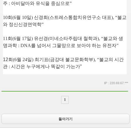
주
:
아비달마와 유식을 중심으로
”
10
회
(6
월
10
일
)
신경희
(
스트레스통합치유연구소 대표
), “
불교
와 정신신경면역학
”
11
회
(6
월
17
일
)
유선경
(
미네소타주립대 철학과
), “
불교와 생
명과학
: DNA
를 넘어서 그물망으로 보아야 하는 유전자
”
12
회
(6
월
24
일
)
최기표
(
금강대 불교문화학부
), “
불교의 시간
관
:
시간은 누구에게나 똑같이 가는가
”
IP : 220.69.67.***
1
돌아가기