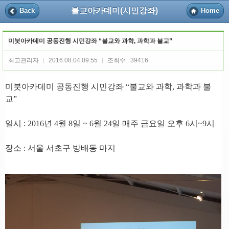
불교아카데미(시민강좌)
Back
Home
미붓아카데미 공동진행 시민강좌 “불교와 과학, 과학과 불교”
최고관리자
2016.08.04 09:55
조회수 : 39416
|
|
미붓아카데미 공동진행 시민강좌
“
불교와 과학
,
과학과 불
교
”
일시
: 2016
년
4
월
8
일
~ 6
월
24
일 매주 금요일 오후
6
시
~9
시
장소
:
서울 서초구 방배동 마지