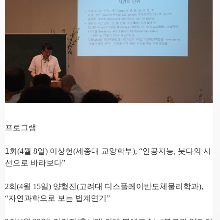
프로그램
1
회
(4
월
8
일
)
이상헌
(
세종대 교양학부
), “
인공지능
,
붓다의 시
선으로 바라보다
”
2
회
(4
월
15
일
)
양형진
(
고려대 디스플레이반도체물리학과
),
“
자연과학으로 보는 법계연기
”