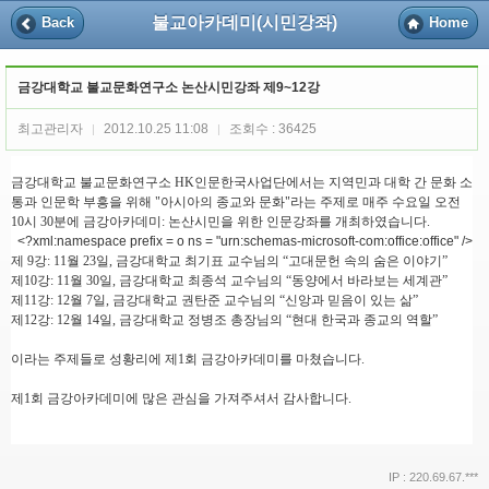
불교아카데미(시민강좌)
Back
Home
금강대학교 불교문화연구소 논산시민강좌 제9~12강
최고관리자
2012.10.25 11:08
조회수 : 36425
|
|
금강대학교 불교문화연구소 HK인문한국사업단에서는 지역민과 대학 간 문화 소
통과 인문학 부흥을 위해 "아시아의 종교와 문화"라는 주제로 매주 수요일 오전
10시 30분에 금강아카데미: 논산시민을 위한 인문강좌를 개최하였습니다.
<?xml:namespace prefix = o ns = "urn:schemas-microsoft-com:office:office" />
제 9강: 11월 23일, 금강대학교 최기표 교수님의 “고대문헌 속의 숨은 이야기”
제10강: 11월 30일, 금강대학교 최종석 교수님의 “동양에서 바라보는 세계관”
제11강: 12월 7일, 금강대학교 권탄준 교수님의 “신앙과 믿음이 있는 삶”
제12강: 12월 14일, 금강대학교 정병조 총장님의 “현대 한국과 종교의 역할”
이라는 주제들로 성황리에 제1회 금강아카데미를 마쳤습니다.
제1회 금강아카데미에 많은 관심을 가져주셔서 감사합니다.
IP : 220.69.67.***