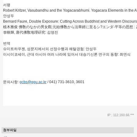
서평
Robert Kritzer, Vasubandhu and the Yogacarabhumi. Yogacara Elements in the
안성두
Bernard Faure, Double Exposure: Cutting Across Buddhist and Western Disco
植木雅俊 佛敎のなかの男女觀:元始佛敎から法華經に至るシ?エンダ-平等の思想 : 
李映輝, 唐代佛敎地理硏究: 김영진
번역
슈미트하우젠, 성문지에서의 선정수행과 해탈경험: 안성두
이시이코세이, 근대 아시아 여러 나라에 있어서 대승기신론 연구의 동향: 최연식
문의사항:
gcbs@ggu.ac.kr
/ 041) 731-3610, 3601
IP : 112.160.66.***
첨부파일