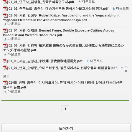
다운로드
01_01_연구사_김성철_한국유식학연구사.pdf
다운로드
01_02_연구노트_최연식_대승기신론과 동아시아불교사상의 전개.pdf
01_03_서평_안성두_Robert Kritzer, Vasubandhu and the Yogacarabhumi.
Yogacara Elements in the Abhidharmakosabhasya.pdf
다운로드
01_04_서평_심재관_Bernard Faure, Double Exposure Cutting Across
Buddhist and Western Discourses.pdf
다운로드
01_05_서평_김영미_植木雅俊 佛敎のなかの男女觀元始佛敎から法華經に至るシ
エンダ-平等の思想.pdf
다운로드
다운로드
01_06_서평_김영진_李映輝, 唐代佛敎地理硏究.pdf
다
01_07_번역_안성두_슈미트하우젠, 성문지에서의 선정수행과 해탈경험.pdf
운
로드
01-08_번역_최연식_이시이코세이, 근대 아시아 여러 나라에 있어서 대승기신론
연구의 동향.pdf
다운로드
1
돌아가기