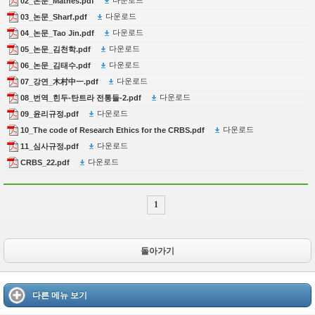
다운로드
02_논문_Mathes.pdf
다운로드
03_논문_Sharf.pdf
다운로드
04_논문_Tao Jin.pdf
다운로드
05_논문_김천학.pdf
다운로드
06_논문_김태수.pdf
다운로드
07_강연_木村中一.pdf
다운로드
08_번역_힌두-탄트라 전통들-2.pdf
다운로드
09_윤리규정.pdf
다운로드
10_The code of Research Ethics for the CRBS.pdf
다운로드
11_심사규정.pdf
다운로드
CRBS_22.pdf
1
돌아가기
다른 메뉴 보기