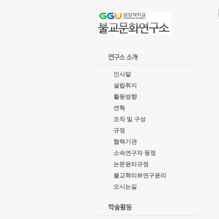
goto
Local
Navigation
goto
Service
goto
copyright
인사말
설립취지
활동방향
연혁
조직 및 구성
규정
협력기관
소속연구자 동정
논문윤리규정
불교학리뷰연구윤리
오시는길