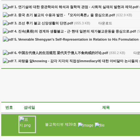
1. 연기설에 대한 중관학파의 해석과 철학적 관점 - 사회적 실재의 발현과 제약.pdf
2. 중국 초기 불교의 수용과 발전 - 『모자이혹론』을 중심으로.pdf
(632.9 KB)
다운로드
3. 조선 후기 불교 신앙생활의 단면.pdf
(655.3 KB)
4. 진속(眞俗)의 경계와 생활불교 - 근·현대 일본의 재가불교운동을 중심으로.pdf
(
5. Venerable Shengyan’s Self-Representation in Relation to His Formulati
다
6. 中国古代僧人的生活规范 梁代关于僧人不食肉戒的讨论.pdf
(830.2 KB)
7. 파랑을 앎knowing - 감각 지각의 직접성immediacy에 대한 아비달마 논사들의 
번호
섬네일
제목
불교학리뷰 제39호