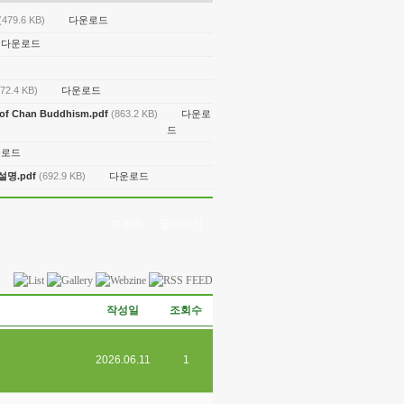
다운로드
(479.6 KB)
다운로드
다운로드
572.4 KB)
다운로
on of Chan Buddhism.pdf
(863.2 KB)
드
운로드
다운로드
설명.pdf
(692.9 KB)
프린트
돌아가기
작성일
조회수
2026.06.11
1