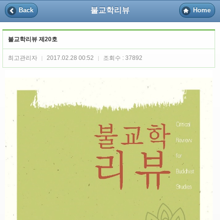
불교학리뷰
Back
Home
불교학리뷰 제20호
최고관리자
2017.02.28 00:52
조회수 : 37892
|
|