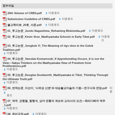
첨부파일
다운로드
20th Volume of CRBS.pdf
다운로드
Submission Guideline of CRBS.pdf
다운로드
불교학리뷰_20호_서문.pdf
다운로드
01_투고논문_Jundo Nagashima_Reframing Bhāviveka.pdf
다운로
02_투고논문_Kevin Vose_Madhyamaka Schools in Early Tibet.pdf
드
03_투고논문_Jongbok Yi_The Meaning of rigs shes in the Geluk
Tradition.pdf
다운로드
04_투고논문_Yaroslav Komarovski_If Apprehending Occurs_It is not the
View―Sakya Thinkers on the Madhyamaka View of Freedom from
Proliferations.pdf
다운로드
05_투고논문_Douglas Duckworth_Madhyamaka in Tibet_Thinking Through
the Ultimate Truth.pdf
다운로드
다
06_번역논문_이선이_‘사위성 신변’과 대승불교미술의 기원―연구사와 전망.pdf
운
로드
07_역주_강형철_함형석_상캬 전통의 계보와 교의서의 요건―육띠디삐까 역주
_1.pdf
다운로드
다운로드
08_윤리규정.pdf