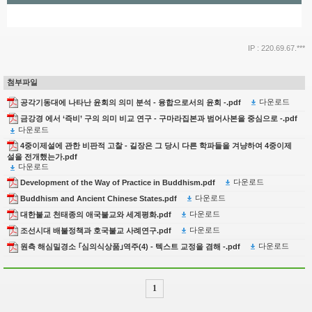
IP : 220.69.67.***
첨부파일
다운로드
공각기동대에 나타난 윤회의 의미 분석 - 융합으로서의 윤회 -.pdf
금강경 에서 ‘즉비’ 구의 의미 비교 연구 - 구마라집본과 범어사본을 중심으로 -.pdf
다운로드
4중이제설에 관한 비판적 고찰 - 길장은 그 당시 다른 학파들을 겨냥하여 4중이제
설을 전개했는가.pdf
다운로드
다운로드
Development of the Way of Practice in Buddhism.pdf
다운로드
Buddhism and Ancient Chinese States.pdf
다운로드
대한불교 천태종의 애국불교와 세계평화.pdf
다운로드
조선시대 배불정책과 호국불교 사례연구.pdf
다운로드
원측 해심밀경소 ｢심의식상품｣역주(4) - 텍스트 교정을 겸해 -.pdf
1