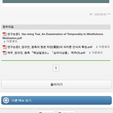
IP : 220.69.67.***
첨부파일
연구논문1_Yao-ming Tsai_An Examination of Temporality in Mindfulness
Meditation.pdf
다운로드
다운로드
연구논문2_장규언_원측의 청변 차전(遮詮)의 의미론 인식의 특징.pdf
다운로드
역주_장규언_원측 『해심밀경소』 「심의식상품」 역주(3).pdf
1
돌아가기
다른 메뉴 보기