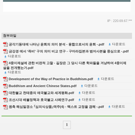
IP : 220.69.67.***
첨부파일
다운로드
공각기동대에 나타난 윤회의 의미 분석 - 융합으로서의 윤회 -.pdf
금강경 에서 ‘즉비’ 구의 의미 비교 연구 - 구마라집본과 범어사본을 중심으로 -.pdf
다운로드
4중이제설에 관한 비판적 고찰 - 길장은 그 당시 다른 학파들을 겨냥하여 4중이제
설을 전개했는가.pdf
다운로드
다운로드
Development of the Way of Practice in Buddhism.pdf
다운로드
Buddhism and Ancient Chinese States.pdf
다운로드
대한불교 천태종의 애국불교와 세계평화.pdf
다운로드
조선시대 배불정책과 호국불교 사례연구.pdf
다운로드
원측 해심밀경소 ｢심의식상품｣역주(4) - 텍스트 교정을 겸해 -.pdf
1