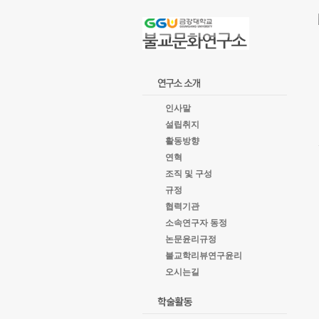
goto
Local
Navigation
goto
Service
goto
copyright
인사말
설립취지
활동방향
연혁
조직 및 구성
규정
협력기관
소속연구자 동정
논문윤리규정
불교학리뷰연구윤리
오시는길