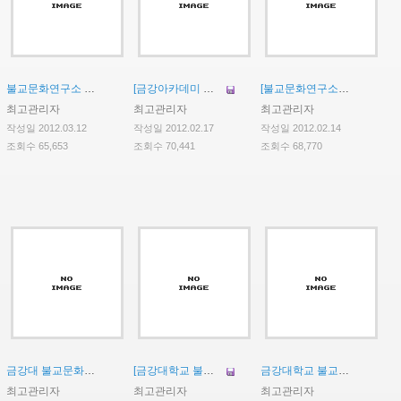
불교문화연구소 HK연구센터 제5회 ‘법화신앙 원류’ 국내학술대회 개최안내
[금강아카데미 제3회 시민을 위한 전문 강좌: 산스끄리뜨 고전과의 대화]
[불교문화연구소 HK연구센터 금강대-동경대 공동 세미나 개최안내]
최고관리자
최고관리자
최고관리자
작성일 2012.03.12
작성일 2012.02.17
작성일 2012.02.14
조회수 65,653
조회수 70,441
조회수 68,770
금강대 불교문화연구소 산스크리트어 전문강좌 관련 안내문
[금강대학교 불교문화연구소 HK연구교수(외국인) 초빙 공고]
금강대학교 불교문화연구소 제2회 산스크리트어 전문강좌 개설 안내
최고관리자
최고관리자
최고관리자