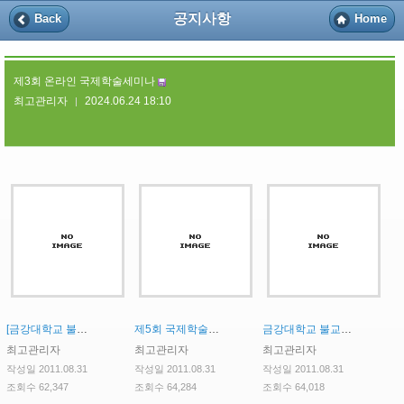
공지사항
Back
Home
제3회 온라인 국제학술세미나
최고관리자
2024.06.24 18:10
|
[금강대학교 불교문화연구소 Fellowship 연구원 신규 채용 공고]
제5회 국제학술대회 안내
금강대학교 불교문화연구소 인문한국(HK)사업 HK연구교수(내국인) 초빙 공고
최고관리자
최고관리자
최고관리자
작성일 2011.08.31
작성일 2011.08.31
작성일 2011.08.31
조회수 62,347
조회수 64,284
조회수 64,018