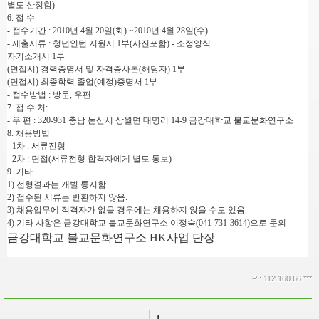
별도 산정함)
6. 접 수
- 접수기간 : 2010년 4월 20일(화) ~2010년 4월 28일(수)
- 제출서류 : 청년인턴 지원서 1부(사진포함) - 소정양식
자기소개서 1부
(면접시) 경력증명서 및 자격증사본(해당자) 1부
(면접시) 최종학력 졸업(예정)증명서 1부
- 접수방법 : 방문, 우편
7. 접 수 처:
- 우 편 : 320-931 충남 논산시 상월면 대명리 14-9 금강대학교 불교문화연구소
8. 채용방법
- 1차 : 서류전형
- 2차 : 면접(서류전형 합격자에게 별도 통보)
9. 기타
1) 전형결과는 개별 통지함.
2) 접수된 서류는 반환하지 않음.
3) 채용업무에 적격자가 없을 경우에는 채용하지 않을 수도 있음.
4) 기타 사항은 금강대학교 불교문화연구소 이정숙(041-731-3614)으로 문의
금강대학교 불교문화연구소 HK사업 단장
IP : 112.160.66.***