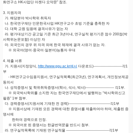
화연구소 HK사업단 아젠다 요약문” 참조.
3. 지원자격
가. 해당분야 박사학위 취득자
나. 한국연구재단 인문한국사업 HK연구교수 초빙 기준을 충족한 자
다. 대학 교원 임용에 결격사유가 없는 자
라. 평가대상기간 공고일 기준 최근 3년이내, 연구실적 평가기준 점수 200점(박
사학위논문포함) 이상인 자
마. 외국인의 경우 위 자격 외에 한국 체재에 결격 사유가 없는 자.
※ 외국어(영어·중국어·일본어)능통자 우대
4. 제출 서류
가. 지원서(지정양식,
http://www.ggu.ac.kr에서
다운로드)------------------------각1
부
- HK연구교수임용지원서, 연구실적목록(최근3년), 연구계획서, 개인정보제공
동의서
나. 성적증명서 및 학위취득증명서(학사, 석사, 박사)------------------------ 각1부.
※ 외국박사학위를 소지한 자는 한국연구재단에서 발행하는 “박사학위신고
필증” 1부 첨부.
다. 경력증명서(지원서에 기재한 전 경력)-----------------------------------각1부
※ 지원서상에 기재된 모든 경력에 대한 증명서를 제출하여야 하며, 제출된 증
명서에
한하여 경력으로 인정.
※ 외국어로 된 증명서는 한글번역문을 반드시 첨부.
라. 연구실적목록에 기재된 연구실적물 ------------------------------------각1부