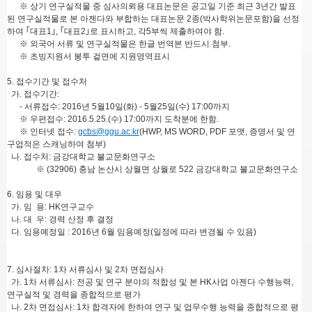
※ 상기 연구실적물 중 심사의뢰용 대표논문은 공고일 기준 최근 3년간 발표
된 연구실적물로 본 아젠다와 부합하는 대표논문 2종(박사학위논문포함)을 선정
하여 ｢대표1｣, ｢대표2｣로 표시하고, 각5부씩 제출하여야 함.
※ 외국어 서류 및 연구실적물은 한글 번역본 반드시 첨부.
※ 초빙지원서 봉투 겉면에 지원영역표시
5. 접수기간 및 접수처
가. 접수기간:
- 서류접수: 2016년 5월10일(화) - 5월25일(수) 17:00까지
※ 우편접수: 2016.5.25.(수) 17:00까지 도착분에 한함.
※ 인터넷 접수:
gcbs@ggu.ac.kr
(HWP, MS WORD, PDF 포맷, 증명서 및 연
구업적은 스캐닝하여 첨부)
나. 접수처: 금강대학교 불교문화연구소
※ (32906) 충남 논산시 상월면 상월로 522 금강대학교 불교문화연구소
6. 임용 및 대우
가. 임 용: HK연구교수
나. 대 우: 경력 산정 후 결정
다. 임용예정일 : 2016년 6월 임용예정(일정에 따라 변경될 수 있음)
7. 심사절차: 1차 서류심사 및 2차 면접심사
가. 1차 서류심사: 전공 및 연구 분야의 적합성 및 본 HK사업 아젠다 수행능력,
연구실적 및 경력을 종합적으로 평가
나. 2차 면접심사: 1차 합격자에 한하여 연구 및 업무수행 능력을 종합적으로 평