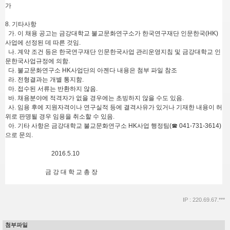
가
8. 기타사항
가. 이 채용 공고는 금강대학교 불교문화연구소가 한국연구재단 인문한국(HK)
사업에 선정된 데 따른 것임.
나. 계약 조건 등은 한국연구재단 인문한국사업 관리운영지침 및 금강대학교 인
문한국사업규정에 의함.
다. 불교문화연구소 HK사업단의 아젠다 내용은 첨부 파일 참조
라. 전형결과는 개별 통지함.
마. 접수된 서류는 반환하지 않음.
바. 채용분야에 적격자가 없을 경우에는 초빙하지 않을 수도 있음.
사. 임용 후에 지원자격이나 연구실적 등에 결격사유가 있거나 기재한 내용이 허
위로 판명될 경우 임용을 취소할 수 있음.
아. 기타 사항은 금강대학교 불교문화연구소 HK사업 행정팀(☎ 041-731-3614)
으로 문의.
2016.5.10
금 강 대 학 교 총 장
IP : 220.69.67.***
첨부파일