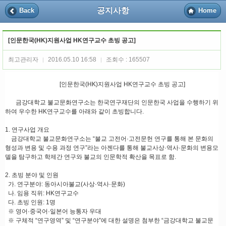
공지사항
Back
Home
[인문한국(HK)지원사업 HK연구교수 초빙 공고]
최고관리자
2016.05.10 16:58
조회수 : 165507
|
|
[인문한국(HK)지원사업 HK연구교수 초빙 공고]
금강대학교 불교문화연구소는 한국연구재단의 인문한국 사업을 수행하기 위
하여 우수한 HK연구교수를 아래와 같이 초빙합니다.
1. 연구사업 개요
금강대학교 불교문화연구소는 “불교 고전어·고전문헌 연구를 통해 본 문화의
형성과 변용 및 수용 과정 연구”라는 아젠다를 통해 불교사상·역사·문화의 변용모
델을 탐구하고 학제간 연구와 불교의 인문학적 확산을 목표로 함.
2. 초빙 분야 및 인원
가. 연구분야: 동아시아불교(사상·역사·문화)
나. 임용 직위: HK연구교수
다. 초빙 인원: 1명
※ 영어·중국어·일본어 능통자 우대
※ 구체적 “연구영역” 및 “연구분야”에 대한 설명은 첨부한 “금강대학교 불교문