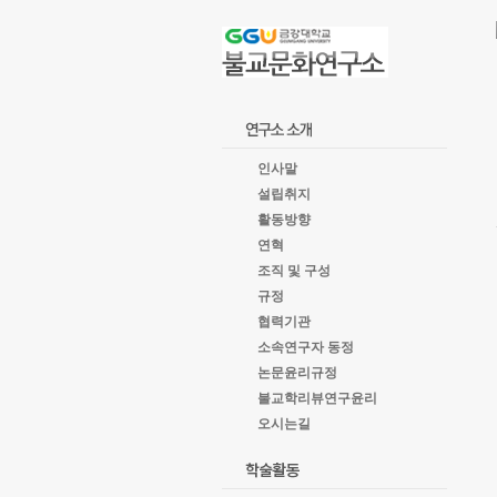
goto
Local
Navigation
goto
Service
goto
copyright
인사말
설립취지
활동방향
연혁
조직 및 구성
규정
협력기관
소속연구자 동정
논문윤리규정
불교학리뷰연구윤리
오시는길