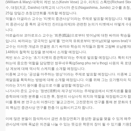
(William & Mary) 대학의 케빈 보스(Kevin Vose) 교수, 리처드 스톡턴(Richard St
수, 대정(大正, Daisho) 대학교의 나가시마 준도(Nagashima, Jundo) 교수를
25일 양일간 초청강연회를 개최할 예정입니다.
덕월스 더글라스 교수는 ‘티벳의 중관사상’이라는 주제로 발표할 예정입니다. 덕
의 중관사상 중 특히 궁극적인 진리(승의제)와 관련한 논의가 티벳에서 어떻게 
니다.
야로슬라브 코마로프스 교수는 ‘희론(戲論)으로부터 벗어남에 대한 싸꺄파 학승들
입니다. 싸꺄파는 ‘궁극적인 실재’를 ‘언어적 유희로부터 벗어남(뙤댈 spros bra
교수는 이러한 개념과 연결된 초기 싸꺄파 학승의 저작들과 함께 고람빠 쏘남쎙게(Go rams 
1489)의 철학적 입장을 분석해서 소개할 예정입니다.
케빈 보스 교수는 ‘초기 티벳의 중관학파’라는 주제로 발표할 예정입니다. 특히 
하는데 중요한 역할을 담당했던 쌍푸네우톡(gSang phu ne’u thog) 사원의 
상 계보에 대해 역사적 스케치를 소개할 예정입니다.
이종복 교수는 ‘공성을 마주하는 명상’이라는 주제로 발표할 예정입니다. 이종복
깨달음을 획득하는 방법에 대해 소개할 예정입니다. 이를 위해 그는 요가행자의 직
이라는 3가지 용어를 중심으로 이를 설명할 예정입니다.
나가시마 준도 교수는 ‘청변(淸辨)의 재구성’이라는 주제발표에서 티벳자료를 
증학파에 대한 분류를 시도한 후, 청변의 사상사적 위치와 역할을 재정립하고자 합
이를 통해 본 연구소의 아젠다인 ‘불교고전어, 고전문헌의 연구를 통해 본 문화의 
의 핵심인 중관사상 연구를 한층 더 심화시키고자 합니다..
이에 많은 분들이 참석하셔서 금번 초청강연회가 풍성한 결실을 맺을 수 있게 해주
관사상에 대해 폭넓은 의견을 나눌 수 있는 뜻깊은 학문의 장이 될 수 있기를 기원