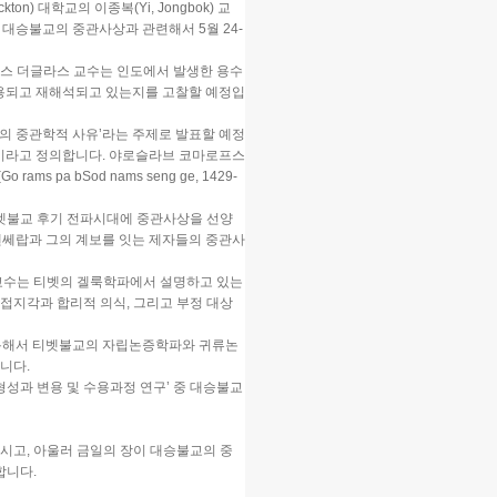
ockton) 대학교의 이종복(Yi, Jongbok) 교
 초청, 대승불교의 중관사상과 관련해서 5월 24-
월스 더글라스 교수는 인도에서 발생한 용수
수용되고 재해석되고 있는지를 고찰할 예정입
의 중관학적 사유’라는 주제로 발표할 예정
l)’이라고 정의합니다. 야로슬라브 코마로프스
pa bSod nams seng ge, 1429-
티벳불교 후기 전파시대에 중관사상을 선양
옥 로댄쎄랍과 그의 계보를 잇는 제자들의 중관사
 교수는 티벳의 겔룩학파에서 설명하고 있는
접지각과 합리적 의식, 그리고 부정 대상
활용해서 티벳불교의 자립논증학파와 귀류논
니다.
형성과 변용 및 수용과정 연구’ 중 대승불교
시고, 아울러 금일의 장이 대승불교의 중
합니다.