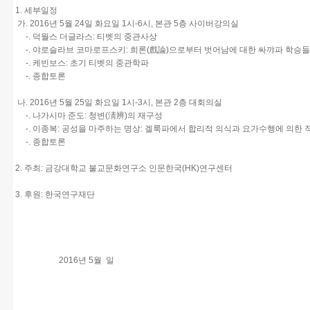
1. 세부일정
가. 2016년 5월 24일 화요일 1시-6시, 본관 5층 사이버강의실
-. 덕월스 더글라스: 티벳의 중관사상
-. 야로슬라브 코마로프스키: 희론(戲論)으로부터 벗어남에 대한 싸꺄파 학승
-. 케빈보스: 초기 티벳의 중관학파
-. 종합토론
나. 2016년 5월 25일 화요일 1시-3시, 본관 2층 대회의실
-. 나가시마 준도: 청변(淸辨)의 재구성
-. 이종복: 공성을 마주하는 명상: 겔룩파에서 합리적 의식과 요가수행에 의한 
-. 종합토론
2. 주최: 금강대학교 불교문화연구소 인문한국(HK)연구센터
3. 후원: 한국연구재단
2016년 5월 일