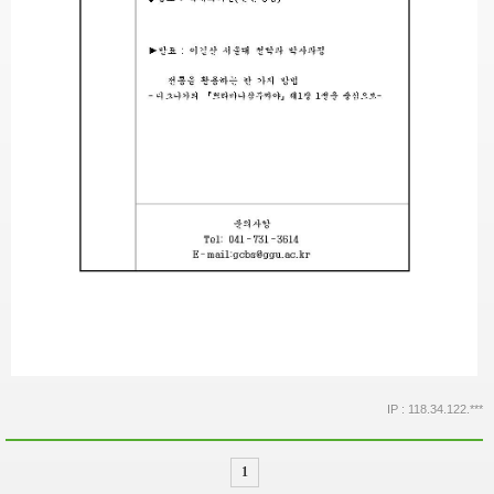
IP : 118.34.122.***
1