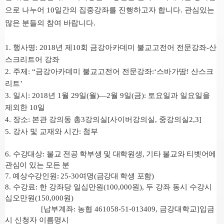
으로 나누어
10
일간의 집중강좌를 진행하고자 합니다
.
관심있는
많은 분들의 참여 바랍니다
.
1. 행사명: 2018년 제10회 금강아카데미 불교고전어 전문강좌-산
스크리트어 강좌
2. 주제: “금강아카데미 불교고전어 전문강좌:‘스바가땀! 산스크
리트’
3. 일시: 2018년 1월 29일(월)―2월 9일(금): 토요일과 일요일을
제외한 10일
4. 장소: 본관 강의동 총3강의실[사이버강의실, 중강의실2,3]
5. 강사 및 교재와 시간: 첨부
6.
수강대상
:
불교 전공 학부생 및 대학원생
,
기타 불교와 티벳어에
관심이 있는 모든 분
7.
예상수강인원
:
25-30
여명
(
금강대 학생 포함
)
8.
수강료
:
한 강좌당 일십만원
(100,000
원
),
두 강좌 동시 수강시
십오만원
(150,000
원
)
[
납부계좌
:
농협
461058-51-013409,
금강대학교
]
입금
시 신청자 이름명시