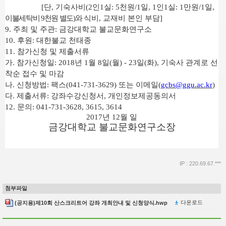
[
단
,
기숙사비
(2
인
1
실
: 5
천원
/1
일
, 1
인
1
실
: 1
만원
/1
일
,
이불세탁비
9
천원 별도
)
와
식비
,
교재비 본인 부담
]
9.
주최 및 주관
:
금강대학교 불교문화연구소
10.
후원
:
대한불교 천태종
11.
참가신청 및 제출서류
가
.
참가신청일
: 2018
년
1
월
8
일
(
월
) - 23
일
(
화
),
기숙사 관계로 선
착순 접수 및 마감
나
.
신청방법
:
팩스
(041-731-3629)
또는 이메일
(
gcbs@ggu.ac.kr
)
다
.
제출서류
:
강좌수강신청서
,
개인정보제공동의서
12.
문의
: 041-731-3628, 3615, 3614
2017
년
12
월 일
금강대학교 불교문화연구소장
IP : 220.69.67.***
첨부파일
다운로드
(공지용)제10회 산스크리트어 강좌 개최안내 및 신청양식.hwp