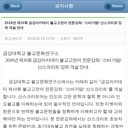
공지사항
Back
Home
2018년 제10회 금강아카데미 불교고전어 전문강좌: ‘스바가땀! 산스크리트’강
좌 개설 안내
최고관리자
2018.01.03 12:50
조회수 : 38470
|
|
금강대학교 불교문화연구소
2018
년 제
10
회 금강아카데미 불교고전어 전문강좌
: ‘
스바가땀
!
산스크리트
’
강좌 개설 안내
금강대학교 불교문화연구소에서는 아래와 같이
“
금강아카데
미 제
10
회 불교고전어 전문강좌
: ‘
스바가땀
!
산스크리트
’
를 개설
합니다
.
산스크리트어는 인도의 고전 문학과 철학 뿐 아니라 인
도불교를 이해하는데 있어 필수적인 언어입니다
.
또한 티벳어와
한문으로 번역된 불교문헌들을 정확하게 이해하고자 할 때 고려
해야만 하는 언어입니다
.
본 전문강좌에서는 산스크리트 초보자
를 위한 문법반과
,
초기대승불교 경전을 실제로 독해하는 강독반