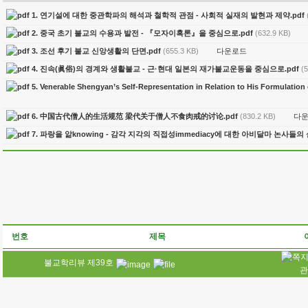
1. 연기설에 대한 중관학파의 해석과 철학적 관점 - 사회적 실재의 발현과 제약.pdf
2. 중국 초기 불교의 수용과 발전 - 『모자이혹론』을 중심으로.pdf
(632.9 KB)
다운로드
3. 조선 후기 불교 신앙생활의 단면.pdf
(655.3 KB)
4. 진속(眞俗)의 경계와 생활불교 - 근·현대 일본의 재가불교운동을 중심으로.pdf
(
5. Venerable Shengyan’s Self-Representation in Relation to His Formulati
다
6. 中国古代僧人的生活规范 梁代关于僧人不食肉戒的讨论.pdf
(830.2 KB)
7. 파랑을 앎knowing - 감각 지각의 직접성immediacy에 대한 아비달마 논사들의 
번호
제목
불교학리뷰 제39호
관