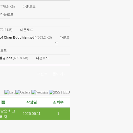
다운로드
(479.6 KB)
다운로드
다운로드
572.4 KB)
다운로
on of Chan Buddhism.pdf
(863.2 KB)
드
운로드
다운로드
설명.pdf
(692.9 KB)
프린트
돌아가기
이름
작성일
조회수
최고
2026.06.11
1
리자