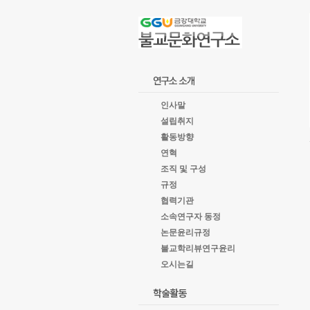
goto
Local
Navigation
goto
Service
goto
copyright
인사말
설립취지
활동방향
연혁
조직 및 구성
규정
협력기관
소속연구자 동정
논문윤리규정
불교학리뷰연구윤리
오시는길