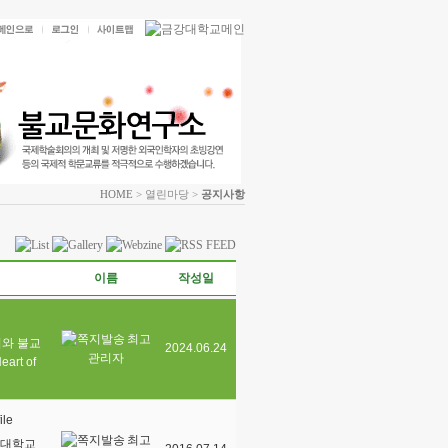
HOME
> 열린마당 >
공지사항
이름
작성일
최고
비와 불교
2024.06.24
관리자
eart of
최고
강대학교