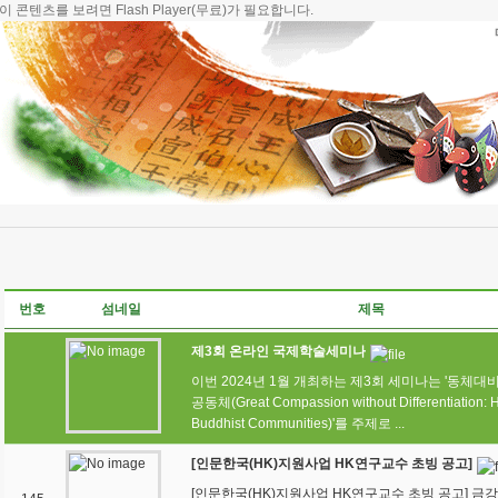
이 콘텐츠를 보려면
Flash Player
(무료)가 필요합니다.
번호
섬네일
제목
제3회 온라인 국제학술세미나
이번 2024년 1월 개최하는 제3회 세미나는 '동체대
공동체(Great Compassion without Differentiation: H
Buddhist Communities)'를 주제로 ...
[인문한국(HK)지원사업 HK연구교수 초빙 공고]
[인문한국(HK)지원사업 HK연구교수 초빙 공고] 금