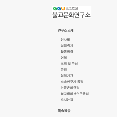
goto
Local
Navigation
goto
Service
goto
copyright
인사말
설립취지
활동방향
연혁
조직 및 구성
규정
협력기관
소속연구자 동정
논문윤리규정
불교학리뷰연구윤리
오시는길