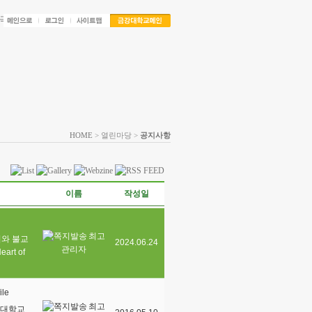
HOME
> 열린마당 >
공지사항
이름
작성일
최고
비와 불교
2024.06.24
관리자
eart of
최고
강대학교