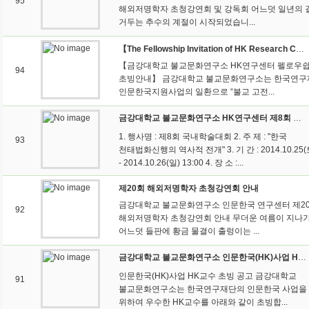
95
해외저명학자 초청강연회 및 강독회 어느덧 일년의 
거두는 추수의 계절이 시작되었습니...
【The Fellowship Invitation of HK Research Center of GCBS 】불교문화연구소 HK연구센터 펠로우쉽 초빙 공고
【금강대학교 불교문화연구소 HK연구센터 펠로우
94
초빙안내】 금강대학교 불교문화연구소는 한국연구
인문한국지원사업의 일환으로 “불교 고전...
금강대학교 불교문화연구소 HK연구센터 제8회 국내학술대회 개최 안내
1. 행사명 : 제8회 국내학술대회 2. 주 제 : "한국
93
천태법화신행의 역사적 전개" 3. 기 간 : 2014.10.25(토
- 2014.10.26(일) 13:00 4. 장 소 :...
제20회 해외저명학자 초청강연회 안내
금강대학교 불교문화연구소 인문한국 연구센터 제2
92
해외저명학자 초청강연회 안내 무더운 여름이 지나
어느덧 들판에 황금 물결이 출렁이는 ...
금강대학교 불교문화연구소 인문한국(HK)사업 HK교수 초빙공고
인문한국(HK)사업 HK교수 초빙 공고 금강대학교
91
불교문화연구소는 한국연구재단의 인문한국 사업을
위하여 우수한 HK교수를 아래와 같이 초빙합...