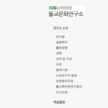
goto
Local
Navigation
goto
Service
goto
copyright
인사말
설립취지
활동방향
연혁
조직 및 구성
규정
협력기관
소속연구자 동정
논문윤리규정
불교학리뷰연구윤리
오시는길