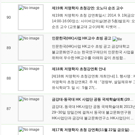
제19회 저명학자 초청강연: 오노다 순조 교수
제19회 저명학자 초청 강연회일시: 2014. 9. 19(금요
90
14:00-16:00장소: 사이버강의실(본관 5층)발표자: 
순조 교수 (교토불교대 교수)제목: 티벳어 ...
인문한국(HK)사업 HK교수 초빙 공고
인문한국(HK)사업 HK교수 초빙 공고 금강대학교
89
불교문화연구소는 한국연구재단의 인문한국 사업을
위하여 우수한 HK교수를 아래와 같이 초빙합...
제18회 저명학자 초청강연회 안내
[제18회 저명학자 초청강연회 개최안내] 1. 행사명 : 
88
저명학자 초청강연회2. 주 제 : “경량부, 설일체유부
유식학파”3. 일 시 : 5월 27(...
금강대-동국대 HK 사업단 공동 국제학술대회 (2013년 11월 29-30일)
금강대․동국대 HK사업단 공동 국제학술대회 2013년
87
29~30일 양일간에 걸쳐서 동국대 불교문화연구원
HK사업단과 금강대 불교문화연구소 HK사업단이 ...
제17회 저명학자 초청 강연회(11월 22일 금요일) 이부키 아츠시, 장펑레이, 장원량