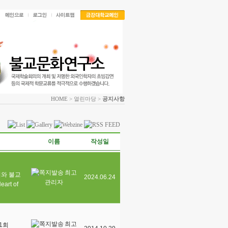
HOME
> 열린마당 >
공지사항
이름
작성일
최고
비와 불교
2024.06.24
관리자
eart of
최고
1회