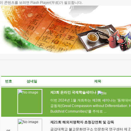
이 콘텐츠를 보려면
Flash Player
(무료)가 필요합니다.
번호
섬네일
제목
제3회 온라인 국제학술세미나
이번 2024년 1월 개최하는 제3회 세미나는 '동체대
공동체(Great Compassion without Differentiation: H
Buddhist Communities)'를 주제로 ...
제21회 해외저명학자 초청강연회 및 강독
금강대학교 불교문화연구소 인문한국 연구센터 제 2