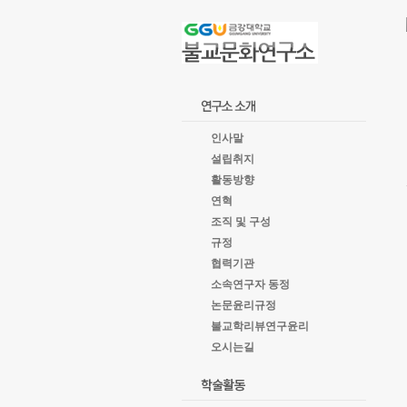
goto
Local
Navigation
goto
Service
goto
copyright
인사말
설립취지
활동방향
연혁
조직 및 구성
규정
협력기관
소속연구자 동정
논문윤리규정
불교학리뷰연구윤리
오시는길