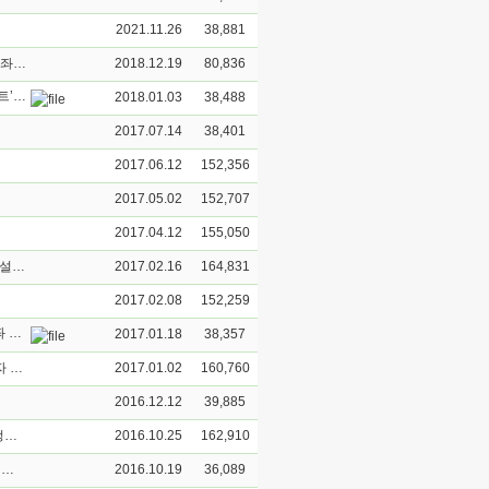
2021.11.26
38,881
2019년 제11회 금강아카데미 불교고전어전문강좌 : ‘따시델레! 티벳어’강좌 개설 안내
2018.12.19
80,836
2018년 제10회 금강아카데미 불교고전어 전문강좌: ‘스바가땀! 산스크리트’강좌 개설 안내
2018.01.03
38,488
2017.07.14
38,401
2017.06.12
152,356
2017.05.02
152,707
2017.04.12
155,050
[금강대학교 불교문화연구소 인문한국(HK)연구센터 2017년 시민강좌 개설 안내]
2017.02.16
164,831
2017.02.08
152,259
2017년 제9회 금강아카데미 불교고전어 전문강좌: ‘따시델레! 티벳어’강좌 개설 안내
2017.01.18
38,357
[금강대학교 불교문화연구소 인문한국(HK)연구센터 제27회 해외저명학자 초청강연회 개최]
2017.01.02
160,760
2016.12.12
39,885
[일정변경]불교문화연구소 HK연구센터 제27회 저명학자 초청강연회 일정변경안내
2016.10.25
162,910
금강대학교 불교문화연구소 HK연구센터 제27회 저명학자 초청강연회 개최 안내
2016.10.19
36,089