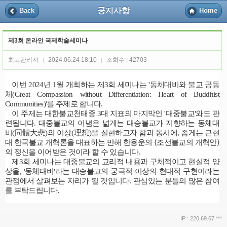
공지사항
Back
Home
제3회 온라인 국제학술세미나
최고관리자
2024.06.24 18:10
조회수 : 42703
|
|
이번
2024
년
1
월 개최하는 제
3
회 세미나는
'
동체대비와 불교 공동
체
(Great Compassion without Differentiation: Heart of Buddhist
Communities)'
를 주제로 합니다
.
이 주제는 대한불교천태종
3
대 지표의 마지막인
'
대중불교
'
와도 관
련됩니다
.
대중불교의 이념은 넓게는 대승불교가 지향하는 동체대
비
(
同體大悲
)
의 이상
(
理想
)
을 실현하고자 함과 동시에
,
좁게는 근현
대 한국불교 개혁론을 대표하는 만해 한용운의
⟨
조선불교의 개혁안
⟩
의 정신을 이어받은 것이라 할 수 있습니다
.
제
3
회 세미나는 대중불교의 교리적 내용과 구체적이고 현실적 양
상을
, '
동체대비
'
라는 대승불교의 궁극적 이상의 현대적 구현이라는
관점에서 살펴보는 자리가 될 것입니다
.
관심있는 분들의 많은 참여
를 부탁드립니다
.
IP : 220.69.67.***