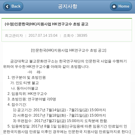
공지사항
Back
Home
(수정)인문한국(HK)지원사업 HK연구교수 초빙 공고
최고관리자
2017.07.14 15:04
조회수 : 38395
|
|
[인문한국(HK)지원사업 HK연구교수 초빙 공고]
금강대학교 불교문화연구소는 한국연구재단의 인문한국 사업을 수행하기
위하여 우수한 HK연구교수를 아래와 같이 초빙합니다.
-아 래-
1. 연구분야 및 초빙인원
가.
인도
·
티벳 불교
나. 동아시아불교
2. 임용직위: HK연구교수
3. 초빙인원: 연구분야별 각0명
4. 접수기간:
1) 공고기간: 2017년 7월14일(금) - 7월21일(금) 15:00까지
2) 서류접수: 2017년 7월18일(화) - 7월21일(금) 15:00까지
3) 우편접수: 2017년7월21일(금) 15:00까지 도착분에 한함.
5. 임용예정일: 2017년 8월 1일 임용[신규임용에 따른 임용기간 만료일이 인
문한국지원사업 만료일 이후인 경우에는 인문한국 지원사업 만료일까지로 한다.]