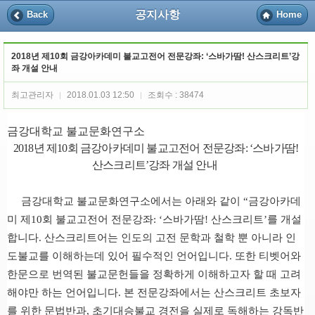
공지사항
Back
Home
2018년 제10회 금강아카데미 불교고전어 전문강좌: ‘스바가땀! 산스크리트’강
좌 개설 안내
최고관리자
2018.01.03 12:50
조회수 : 38474
|
|
금강대학교 불교문화연구소
2018
년 제
10
회 금강아카데미 불교고전어 전문강좌
: ‘
스바가땀
!
산스크리트
’
강좌 개설 안내
금강대학교 불교문화연구소에서는 아래와 같이
“
금강아카데
미 제
10
회 불교고전어 전문강좌
: ‘
스바가땀
!
산스크리트
’
를 개설
합니다
.
산스크리트어는 인도의 고전 문학과 철학 뿐 아니라 인
도불교를 이해하는데 있어 필수적인 언어입니다
.
또한 티벳어와
한문으로 번역된 불교문헌들을 정확하게 이해하고자 할 때 고려
해야만 하는 언어입니다
.
본 전문강좌에서는 산스크리트 초보자
를 위한 문법반과
,
초기대승불교 경전을 실제로 독해하는 강독반