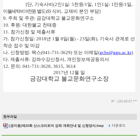
[
단
,
기숙사비
(2
인
1
실
: 5
천원
/1
일
, 1
인
1
실
: 1
만원
/1
일
,
이불세탁비
9
천원 별도
)
와
식비
,
교재비 본인 부담
]
9.
주최 및 주관
:
금강대학교 불교문화연구소
10.
후원
:
대한불교 천태종
11.
참가신청 및 제출서류
가
.
참가신청일
: 2018
년
1
월
8
일
(
월
) - 23
일
(
화
),
기숙사 관계로 선
착순 접수 및 마감
나
.
신청방법
:
팩스
(041-731-3629)
또는 이메일
(
gcbs@ggu.ac.kr
)
다
.
제출서류
:
강좌수강신청서
,
개인정보제공동의서
12.
문의
: 041-731-3628, 3615, 3614
2017
년
12
월 일
금강대학교 불교문화연구소장
IP : 220.69.67.***
첨부파일
다운로드
(공지용)제10회 산스크리트어 강좌 개최안내 및 신청양식.hwp