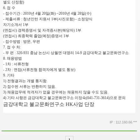
별도 산정함)
6. 접 수
- 접수기간 : 2010년 4월 20일(화) ~2010년 4월 28일(수)
- 제출서류 : 청년인턴 지원서 1부(사진포함) - 소정양식
자기소개서 1부
(면접시) 경력증명서 및 자격증사본(해당자) 1부
(면접시) 최종학력 졸업(예정)증명서 1부
- 접수방법 : 방문, 우편
7. 접 수 처:
- 우 편 : 320-931 충남 논산시 상월면 대명리 14-9 금강대학교 불교문화연구소
8. 채용방법
- 1차 : 서류전형
- 2차 : 면접(서류전형 합격자에게 별도 통보)
9. 기타
1) 전형결과는 개별 통지함.
2) 접수된 서류는 반환하지 않음.
3) 채용업무에 적격자가 없을 경우에는 채용하지 않을 수도 있음.
4) 기타 사항은 금강대학교 불교문화연구소 이정숙(041-731-3614)으로 문의
금강대학교 불교문화연구소 HK사업 단장
IP : 112.160.66.***