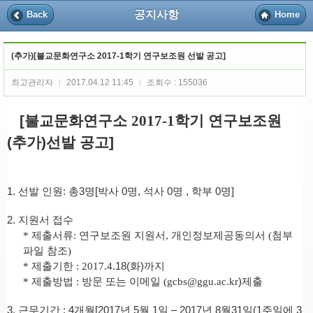
공지사항
Back
Home
(추가)[불교문화연구소 2017-1학기 연구보조원 선발 공고]
최고관리자
2017.04.12 11:45
조회수 : 155036
|
|
[불교문화연구소
2017-1
학기 연구보조원
(추가)선발 공고]
1.
선발 인원
:
총3
명
[
박사
0
명
,
석사
0
명
,
학부
0
명
]
2.
지원서 접수
*
제출서류
:
연구보조원 지원서
,
개인정보제공동의서
(
첨부
파일 참조
)
*
제출기한
: 2017.4
.18(화)까지
*
제출방법
:
방문 또는
이메일
(gcbs@ggu.ac.kr
)
제출
3.
근무기간
: 4개월[2017
년 5월
1
일
–
2017
년 8
월31
일(1주일에 3