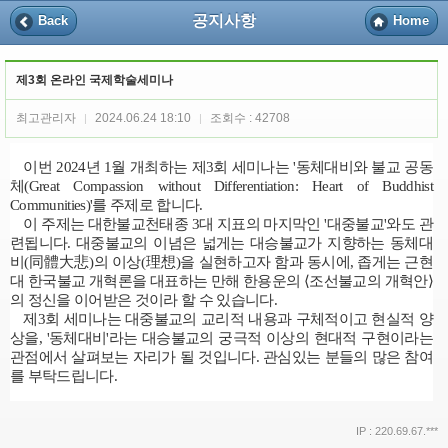
공지사항
Back
Home
제3회 온라인 국제학술세미나
최고관리자
2024.06.24 18:10
조회수 : 42708
|
|
이번
2024
년
1
월 개최하는 제
3
회 세미나는
'
동체대비와 불교 공동
체
(Great Compassion without Differentiation: Heart of Buddhist
Communities)'
를 주제로 합니다
.
이 주제는 대한불교천태종
3
대 지표의 마지막인
'
대중불교
'
와도 관
련됩니다
.
대중불교의 이념은 넓게는 대승불교가 지향하는 동체대
비
(
同體大悲
)
의 이상
(
理想
)
을 실현하고자 함과 동시에
,
좁게는 근현
대 한국불교 개혁론을 대표하는 만해 한용운의
⟨
조선불교의 개혁안
⟩
의 정신을 이어받은 것이라 할 수 있습니다
.
제
3
회 세미나는 대중불교의 교리적 내용과 구체적이고 현실적 양
상을
, '
동체대비
'
라는 대승불교의 궁극적 이상의 현대적 구현이라는
관점에서 살펴보는 자리가 될 것입니다
.
관심있는 분들의 많은 참여
를 부탁드립니다
.
IP : 220.69.67.***