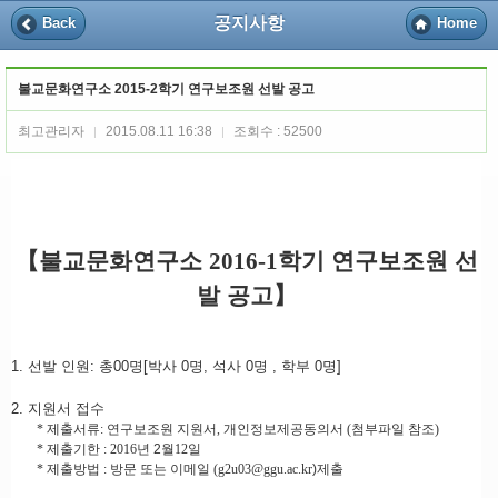
공지사항
Back
Home
불교문화연구소 2015-2학기 연구보조원 선발 공고
최고관리자
2015.08.11 16:38
조회수 : 52500
|
|
【
불교문화연구소
2016-1
학기 연구보조원 선
발 공고
】
1.
선발 인원
:
총
00
명
[
박사
0
명
,
석사
0
명
,
학부
0
명
]
2.
지원서 접수
*
제출서류
:
연구보조원 지원서
,
개인정보제공동의서
(
첨부파일 참조
)
*
제출기한
: 2016
년 2
월
12
일
*
제출방법
:
방문 또는
이메일
(
g2u03@ggu.ac.kr
)
제출