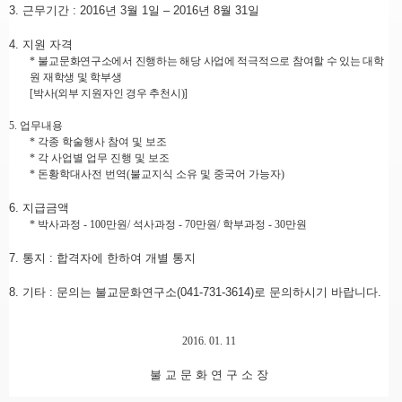
3.
근무기간
: 2016
년 3
월
1
일
–
2016
년 8
월 31
일
4.
지원 자격
*
불교문화연구소에서 진행하는 해당 사업에 적극적으로 참여할 수 있는 대학
원 재학생 및 학부생
[
박사
(
외부 지원자인 경우 추천시
)]
5.
업무내용
*
각종 학술행사 참여 및 보조
*
각 사업별 업무 진행 및 보조
*
돈황학대사전 번역
(
불교지식 소유 및 중국어 가능자
)
6.
지급금액
*
박사과정
- 100
만원
/
석사과정
- 70
만원
/
학부과정
- 30
만원
7.
통지
:
합격자에 한하여 개별 통지
8.
기타
:
문의는 불교문화연구소
(041-731-3614)
로 문의하시기 바랍니다
.
2016. 01. 11
불 교 문 화 연 구 소 장