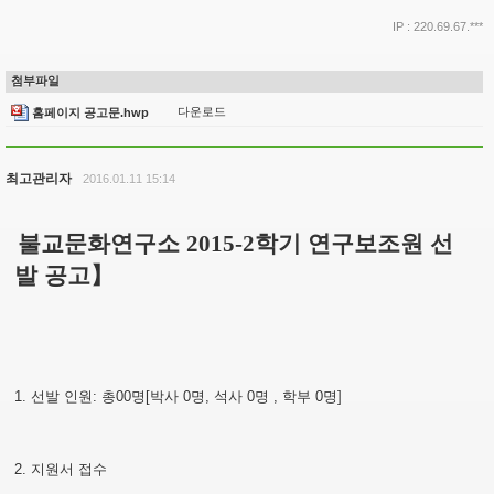
IP : 220.69.67.***
첨부파일
다운로드
홈페이지 공고문.hwp
최고관리자
2016.01.11 15:14
불교문화연구소
2015-2
학기 연구보조원 선
발 공고
】
1.
선발 인원
:
총
00
명
[
박사
0
명
,
석사
0
명
,
학부
0
명
]
2.
지원서 접수