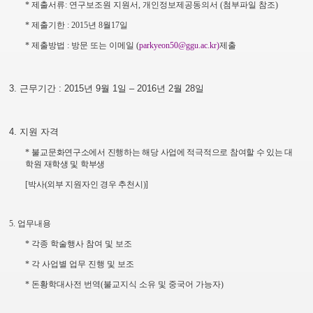
*
제출서류
:
연구보조원 지원서
,
개인정보제공동의서
(
첨부파일 참조
)
*
제출기한
: 2015
년
8
월
17
일
*
제출방법
:
방문 또는
이메일
(
parkyeon50@ggu.ac.kr)
제출
3.
근무기간
: 2015
년
9
월
1
일
–
2016
년
2
월
28
일
4.
지원 자격
*
불교문화연구소에서 진행하는 해당 사업에 적극적으로 참여할 수 있는 대
학원 재학생 및 학부생
[
박사
(
외부 지원자인 경우 추천시
)]
5.
업무내용
*
각종 학술행사 참여 및 보조
*
각 사업별 업무 진행 및 보조
*
돈황학대사전 번역
(
불교지식 소유 및 중국어 가능자
)