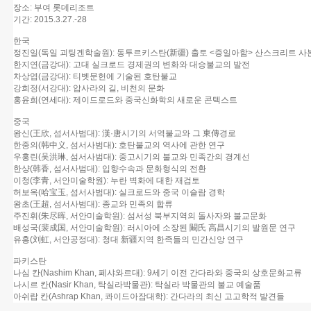
장소: 부여 롯데리조트
기간: 2015.3.27.-28
한국
정진일(독일 괴팅겐학술원): 동투르키스탄(新疆) 출토 <증일아함> 산스크리트 사
한지연(금강대): 고대 실크로드 경제권의 변화와 대승불교의 발전
차상엽(금강대): 티벳문헌에 기술된 호탄불교
강희정(서강대): 압사라의 길, 비천의 문화
홍윤희(연세대): 제이드로드와 중국신화학의 새로운 콘텍스트
중국
왕신(王欣, 섬서사범대): 漢·唐시기의 서역불교와 그 東傳경로
한중의(韩中义, 섬서사범대): 호탄불교의 역사에 관한 연구
우홍린(吴洪琳, 섬서사범대): 중고시기의 불교와 민족간의 경계선
한샹(韩香, 섬서사범대): 입향수속과 문화형식의 전환
이청(李青, 서안미술학원): 누란 벽화에 대한 재검토
허보옥(哈宝玉, 섬서사범대): 실크로드와 중국 이슬람 경학
왕초(王超, 섬서사범대): 종교와 민족의 합류
주진휘(朱尽晖, 서안미술학원): 섬서성 북부지역의 돌사자와 불교문화
배성국(裴成国, 서안미술학원): 러시아에 소장된 闞氏 高昌시기의 발원문 연구
유홍(刘虹, 서안공정대): 청대 新疆지역 한족들의 민간신앙 연구
파키스탄
나심 칸(Nashim Khan, 페샤와르대): 9세기 이전 간다라와 중국의 상호문화교류
나시르 칸(Nasir Khan, 탁실라박물관): 탁실라 박물관의 불교 예술품
아쉬랍 칸(Ashrap Khan, 콰이드아잠대학): 간다라의 최신 고고학적 발견들