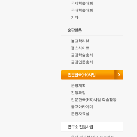
국제학술대회
국내학술대회
기타
불교학리뷰
잼스사이트
금강학술총서
금강인문총서
운영계획
진행과정
인문한국(HK)사업 학술활동
불교아카데미
문헌자료실