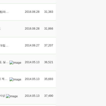
제1회 금강대-다이쇼대(大正大) 공동세미나 “성문지(聲聞地)와 불교사본”
2016.06.28
31,383
드
2016.06.28
31,866
제3회 한-중-일 공동 학술대회: 동아시아 불교에 있어서의 대립‧논쟁과 그 의의
2014.06.27
37,207
금강대-섬서사범대학 공동 학술대회: 종교와 역사의 교차점, 실크로드
2014.05.13
36,521
제2회 금강대-대정대 공동 학술대회 : 현대사회에서 불교의 제문제
2014.05.13
35,693
 사상
2014.05.13
37,490