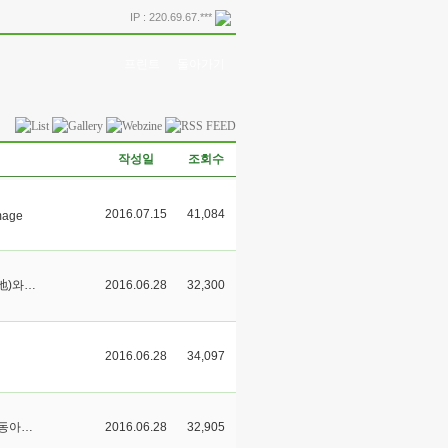
IP : 220.69.67.***
프린트
돌아가기
작성일
조회수
2016.07.15
41,084
제2회 금강대-다이쇼대(大正大) 공동세미나 “성문지(聲聞地)와 불교사본”
2016.06.28
32,300
2016.06.28
34,097
제3회 금강대-도쿄대(東京大) 공동세미나: 중관과 유식의 동아시아적 전개
2016.06.28
32,905