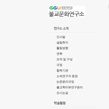
goto
Local
Navigation
goto
Service
goto
copyright
인사말
설립취지
활동방향
연혁
조직 및 구성
규정
협력기관
소속연구자 동정
논문윤리규정
불교학리뷰연구윤리
오시는길