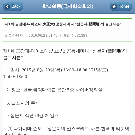
학술활동(국제학술회의)
Back
Home
제1회 금강대-다이쇼대(大正大) 공동세미나 “성문지(聲聞地)와 불교사본”
최고관리자
2016.06.28 11:49
조회수 : 31383
|
|
제
1
회 금강대
-
다이쇼대
(
大正大
)
공동세미나
“
성문지
(
聲聞地
)
와
불교사본
”
1.
일시
: 2015
년
8
월
20
일
(
목
) 13:00~18:00 /
21
일
(
금
)
14:00~18:00
2.
장소
:
한국 금강대학교 본관
5
층 사이버강의실
3.
발표자와 주제
<
성문지 섹션
(8
월
20
일
)>
⑴
나가시마 준도
, "
성문지
의 산스크리트 사본
-
한역과 티벳역