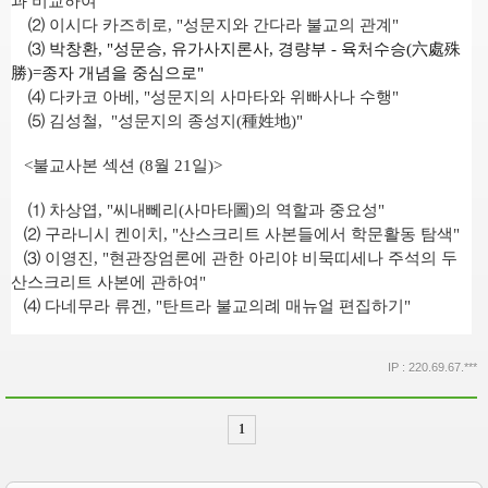
과 비교하여"
⑵
이시다 카즈히로
, "
성문지
와 간다라 불교의 관계"
⑶
박창환
, "
성문승
,
유가사지론사
,
경량부 -
육처수승
(
六處殊
勝
)
=
종자 개념을 중심으로"
⑷
다카코 아베
, "
성문지
의 사마타와 위빠사나 수행"
⑸
김성철
, "
성문지
의 종성지
(
種姓地
)"
<
불교사본 섹션
(8
월
21
일
)>
⑴
차상엽
, "
씨내뻬리
(
사마타
圖
)
의 역할과 중요성"
⑵
구라니시 켄이치
, "
산스크리트 사본들에서 학문활동 탐색"
⑶
이영진
, "
현관장엄론
에 관한 아리야 비묵띠세나 주석의 두
산스크리트 사본에 관하여"
⑷
다네무라 류겐
, "
탄트라 불교의례 매뉴얼 편집하기"
IP : 220.69.67.***
1