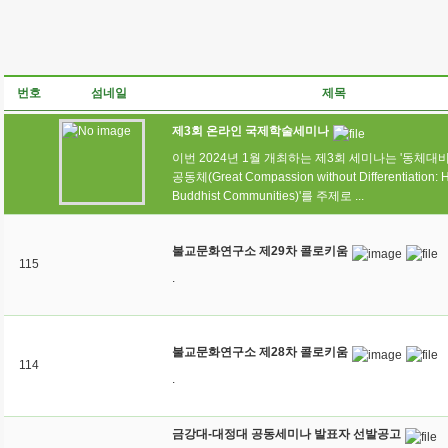
번호
섬네일
제목
제3회 온라인 국제학술세미나
이번 2024년 1월 개최하는 제3회 세미나는 '동체대
공동체(Great Compassion without Differentiation: H
Buddhist Communities)'를 주제로 ...
불교문화연구소 제29차 콜로키움
115
.
불교문화연구소 제28차 콜로키움
114
.
금강대-대정대 공동세미나 발표자 선발공고