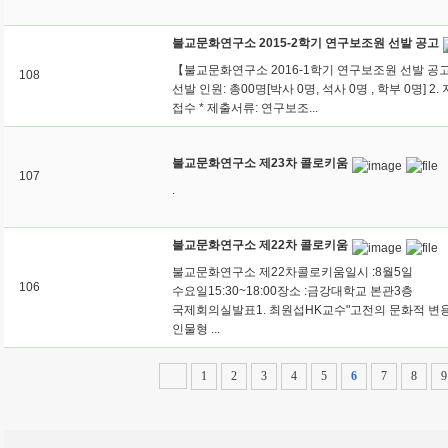
불교문화연구소 2015-2학기 연구보조원 선발 공고
【불교문화연구소 2016-1학기 연구보조원 선발 공고
108
선발 인원: 총00명[박사 0명, 석사 0명 , 학부 0명] 2.
접수 * 제출서류: 연구보조...
불교문화연구소 제23차 콜로키움
107
.
불교문화연구소 제22차 콜로키움
불교문화연구소 제22차콜로키움일시 :8월5일
106
수요일15:30~18:00장소 :금강대학교 본관3층
국제회의실발표1. 최원섭HK교수"고전의 문화적 변
인물형 ...
1
2
3
4
5
6
7
8
9