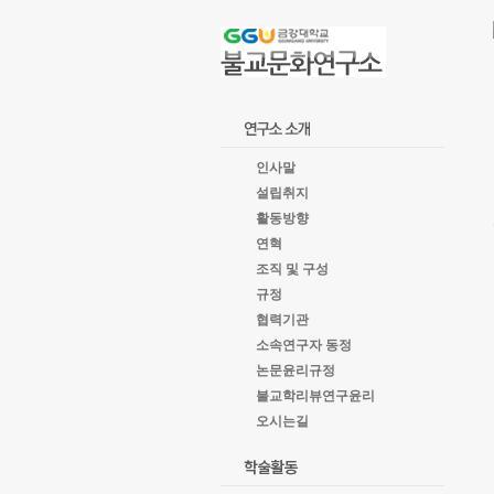
goto
Local
Navigation
goto
Service
goto
copyright
인사말
설립취지
활동방향
연혁
조직 및 구성
규정
협력기관
소속연구자 동정
논문윤리규정
불교학리뷰연구윤리
오시는길