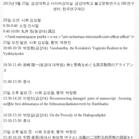
2013
년
9
월
25
일
:
금강대학교 사이버강의실
:
금강대학교 불교문화연구소
HK
연구
센터
:
한국연구재단
25
일 오전
:
사회 김성철
9:30-9:40:
소장 인사말
9:40-10:00:
丸井 浩
(
동경대
)
講話
<?xml:namespace prefix = o ns = "urn:schemas-microsoft-com:office:office" />
25
일 오전 발표
:
사회 김성철
,
통역: 박현진
10:00-10:50:
박창환
(
금강대
): Vasubandhu, the Kośakāra's Yogācāra Realism in the
Vyākhyāyukti
10:50-11:40:
岩崎 陽一
(
동경대 대학원
):
神
と
聖典
をめぐる
異宗敎間
のアライアン
ス
11:40-13:30:
중식
25
일 오후 발표
①
:
사회 김성철
,
통역
:
박창환
13:30-14:20:
이영진
(
금강대
): Reconstructing damaged parts of manuscript : focusing
on
쟴
he first abhisamaya of the Abhisamayālaṅkāravivṛtti by Haribhadra
14:20-15:10:
박영길
(
금강대
): On the Prosody of the Haṭhapradīpikā
15:10-15:30:
휴식
25
일 오후 발표
②
:
사회 조윤호
,
통역
:
박현진
15:30-16:20:
中西 俊英
(
동대사 화엄학 연구소
):
法藏
の
二項對立的思惟
の
淵源
をた