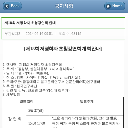
공지사항
Back
Home
제18회 저명학자 초청강연회 안내
부관리자2
2014.05.16 09:51
조회수 : 63115
|
|
제
회 저명학자 초청강연회
개최안내
[
18
]
1.
행사명
:
제
18
회 저명학자 초청강연회
2.
주 제
:
“
경량부
,
설일체유부 그리고 유식학파
”
3.
일 시
:
5
월
27(
화
) ~ 28
일
(
수
),
4.
장 소
:
강연
-
사이버 강의실
,
강독
1
･
2 -
소강의실
1
5.
주최
/
주관
:
금강대학교 불교문화연구소 인문한국
(HK)
연구센터
6.
후 원
:
한국연구재단
7.
강연 및 강독
:
권오민 교수
(
경상대 철학과
)
8.
세부일정
발표 일정
발표주제
5
월
27(
화
)
“
上座
슈리라타와
無着
과
衆賢
,
그리고
世親
:
강 연 회
15:00-17:00
특정 학파
,
특정 텍스트에 근거한 불교학의 반