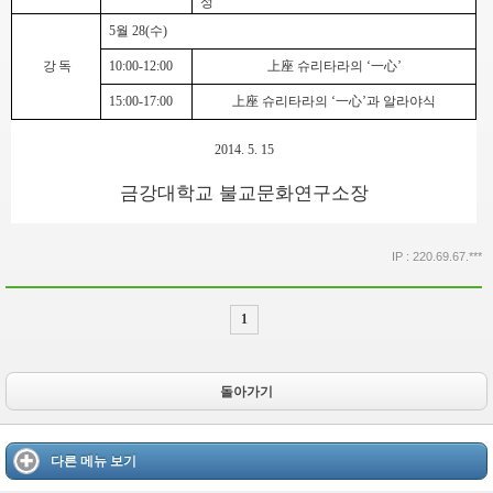
성
”
5
월
28(
수
)
강 독
10:00-12:00
上座
슈리타라의
‘
一心
’
15:00-17:00
上座
슈리타라의
‘
一心
’
과 알라야식
2014. 5. 15
금강대학교 불교문화연구소장
IP : 220.69.67.***
1
돌아가기
다른 메뉴 보기