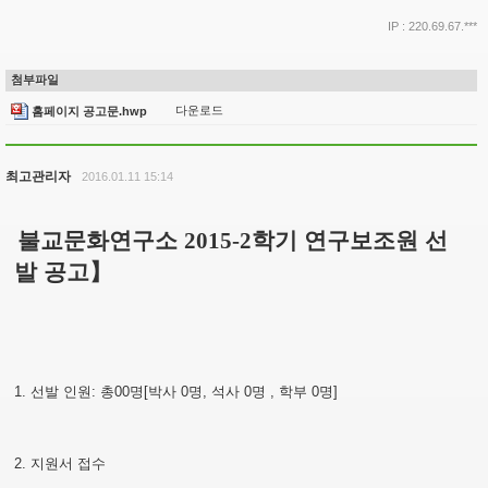
IP : 220.69.67.***
첨부파일
다운로드
홈페이지 공고문.hwp
최고관리자
2016.01.11 15:14
불교문화연구소
2015-2
학기 연구보조원 선
발 공고
】
1.
선발 인원
:
총
00
명
[
박사
0
명
,
석사
0
명
,
학부
0
명
]
2.
지원서 접수