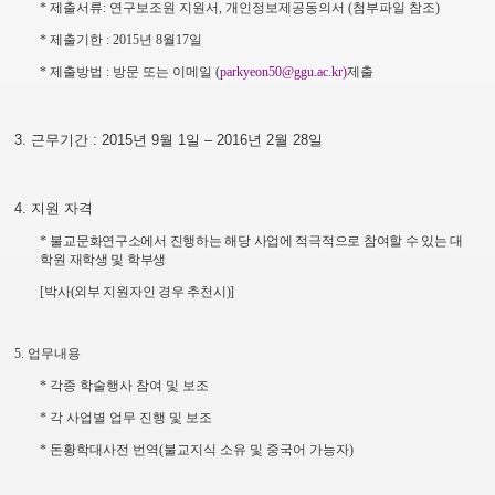
*
제출서류
:
연구보조원 지원서
,
개인정보제공동의서
(
첨부파일 참조
)
*
제출기한
: 2015
년
8
월
17
일
*
제출방법
:
방문 또는
이메일
(
parkyeon50@ggu.ac.kr)
제출
3.
근무기간
: 2015
년
9
월
1
일
–
2016
년
2
월
28
일
4.
지원 자격
*
불교문화연구소에서 진행하는 해당 사업에 적극적으로 참여할 수 있는 대
학원 재학생 및 학부생
[
박사
(
외부 지원자인 경우 추천시
)]
5.
업무내용
*
각종 학술행사 참여 및 보조
*
각 사업별 업무 진행 및 보조
*
돈황학대사전 번역
(
불교지식 소유 및 중국어 가능자
)