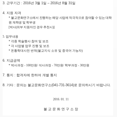
3.
근무기간
: 2016
년 3
월
1
일
–
2016
년 8
월 31
일
4.
지원 자격
*
불교문화연구소에서 진행하는 해당 사업에 적극적으로 참여할 수 있는 대학
원 재학생 및 학부생
[
박사
(
외부 지원자인 경우 추천시
)]
5.
업무내용
*
각종 학술행사 참여 및 보조
*
각 사업별 업무 진행 및 보조
*
돈황학대사전 번역
(
불교지식 소유 및 중국어 가능자
)
6.
지급금액
*
박사과정
- 100
만원
/
석사과정
- 70
만원
/
학부과정
- 30
만원
7.
통지
:
합격자에 한하여 개별 통지
8.
기타
:
문의는 불교문화연구소
(041-731-3614)
로 문의하시기 바랍니다
.
2016. 01. 11
불 교 문 화 연 구 소 장