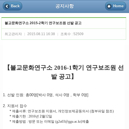
공지사항
Back
Home
불교문화연구소 2015-2학기 연구보조원 선발 공고
최고관리자
2015.08.11 16:38
조회수 : 52509
|
|
【
불교문화연구소
2016-1
학기 연구보조원 선
발 공고
】
1.
선발 인원
:
총
00
명
[
박사
0
명
,
석사
0
명
,
학부
0
명
]
2.
지원서 접수
*
제출서류
:
연구보조원 지원서
,
개인정보제공동의서
(
첨부파일 참조
)
*
제출기한
: 2016
년 2
월
12
일
*
제출방법
:
방문 또는
이메일
(
g2u03@ggu.ac.kr
)
제출