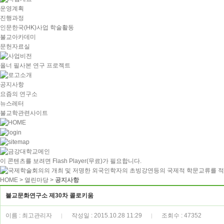
운영계획
진행과정
인문한국(HK)사업 학술활동
불교아카데미
문헌자료실
올너 필사본 연구 프로젝트
공지사항
요즘의 연구소
뉴스레터
불교학관련사이트
이 콘텐츠를 보려면
Flash Player
(무료)가 필요합니다.
HOME
> 열린마당 >
공지사항
불교문화연구소 제30차 콜로키움
이름 : 최고관리자
작성일 : 2015.10.28 11:29
조회수 : 47352
|
|