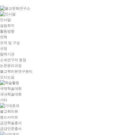
goto
Local
Navigation
goto
인사말
Service
설립취지
goto
활동방향
copyright
연혁
조직 및 구성
규정
협력기관
소속연구자 동정
논문윤리규정
불교학리뷰연구윤리
오시는길
국제학술대회
국내학술대회
기타
불교학리뷰
잼스사이트
금강학술총서
금강인문총서