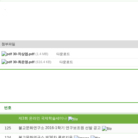
.
첨부파일
다운로드
30-차상엽.pdf
(1.4 MB)
다운로드
30-최은영.pdf
(616.4 KB)
번호
제3회 온라인 국제학술세미나
불교문화연구소 2016-1학기 연구보조원 선발 공고
125
불교문화연구소 제36차 콜로키움
124